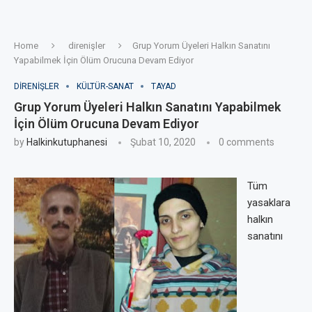
Home
direnişler
Grup Yorum Üyeleri Halkın Sanatını
Yapabilmek İçin Ölüm Orucuna Devam Ediyor
DIRENIŞLER
KÜLTÜR-SANAT
TAYAD
Grup Yorum Üyeleri Halkın Sanatını Yapabilmek
İçin Ölüm Orucuna Devam Ediyor
by
Halkinkutuphanesi
Şubat 10, 2020
0 comments
Tüm
yasaklara
halkın
sanatını