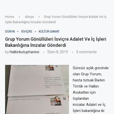
Home
dünya
Grup Yorum Gönüllüleri İsviçre Adalet Ve İç
İşleri Bakanlığına İmzalar Gönderdi
DÜNYA
ISVIÇRE
KÜLTÜR-SANAT
Grup Yorum Gönüllüleri İsviçre Adalet Ve İç İşleri
Bakanlığına İmzalar Gönderdi
by
Halkinkutuphanesi
Ekim 8, 2019
0 comments
Süresiz açlık grevinde
olan Grup Yorum,
hasta tutsak Barkın
Timtik ve Halkın
Avukatları için
toplanılan
imzalar Adalet ve İç
İşleri bakanlığına iki