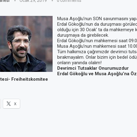
anesi
Ocak 29, 2019
0 comments
Musa Aşoğlu’nun SON savunmasını yapa
Erdal Gökoğlu’nun da duruşması görülec
olduğu için 30 Ocak’ ta da mahkemeye kat
duruşmaya da girebilecek.
Erdal Gökoğlu’nun mahkemesi saat 09.00
Musa Aşoğlu’nun mahkemesi saat 10.00′
Tüm halkımıza çağrımızdır devrimci tutsa
bırakmayalım. Onlar bizim için bedel ödü
onların yanında olalım!
Devrimci Tutsaklar Onurumuzdur
Erdal Gökoğlu ve Musa Aşoğlu’na Öz
tesi- Freiheitskomitee
X