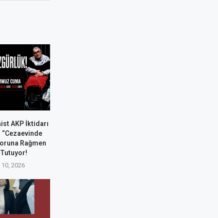
şist AKP İktidarı
’ı “Cezaevinde
poruna Rağmen
 Tutuyor!
10, 2026