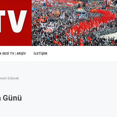
 SESI TV | ARŞİV
İLETIŞIM
Devam Edecek
a Günü