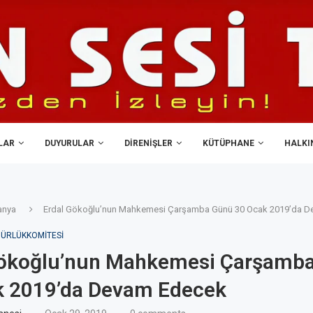
LAR
DUYURULAR
DIRENIŞLER
KÜTÜPHANE
HALKIN
anya
Erdal Gökoğlu’nun Mahkemesi Çarşamba Günü 30 Ocak 2019’da 
ÜRLÜKKOMITESI
Gökoğlu’nun Mahkemesi Çarşamb
k 2019’da Devam Edecek