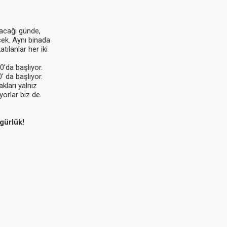
cağı günde,
ek. Aynı binada
ılanlar her iki
’da başlıyor.
 da başlıyor.
kları yalnız
yorlar biz de
gürlük!