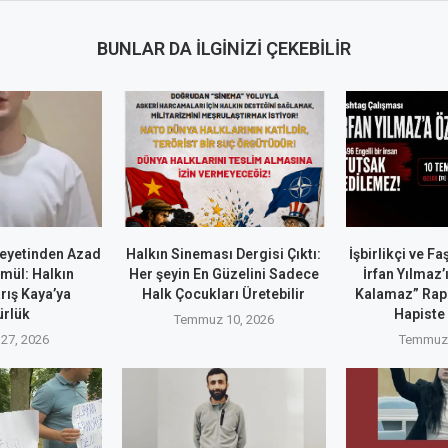
BUNLAR DA İLGINIZI ÇEKEBILIR
eyetinden Azad
Halkın Sineması Dergisi Çıktı:
İşbirlikçi ve Fa
ül: Halkın
Her şeyin En Güzelini Sadece
İrfan Yılmaz
rış Kaya’ya
Halk Çocukları Üretebilir
Kalamaz” Ra
rlük
Hapiste
Temmuz 10, 2026
27, 2026
Temmuz 