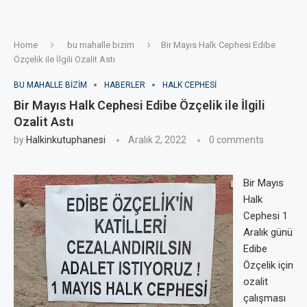
Home
bu mahalle bizim
Bir Mayıs Halk Cephesi Edibe
Özçelik ile İlgili Ozalit Astı
BU MAHALLE BIZIM
HABERLER
HALK CEPHESI
Bir Mayıs Halk Cephesi Edibe Özçelik ile İlgili
Ozalit Astı
by
Halkinkutuphanesi
Aralık 2, 2022
0 comments
Bir Mayıs
Halk
Cephesi 1
Aralık günü
Edibe
Özçelik için
ozalit
çalışması