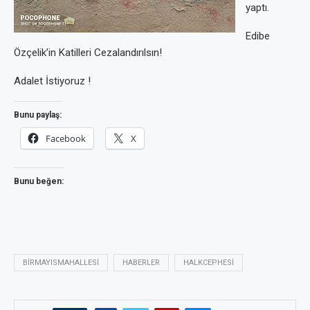
yaptı.
Edibe
Özçelik’in Katilleri Cezalandırılsın!
Adalet İstiyoruz !
Bunu paylaş:
Facebook
X
Bunu beğen:
BIRMAYISMAHALLESI
HABERLER
HALKCEPHESI