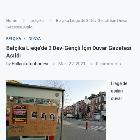
Home
belçika
Belçika Liege’de 3 Dev-Gençli İçin Duvar
Gazetesi Asıldı
BELÇIKA
DÜNYA
Belçika Liege’de 3 Dev-Gençli İçin Duvar Gazetesi
Asıldı
by
Halkinkutuphanesi
Mart 27, 2021
0 comments
Liege’de
asılan
duvar