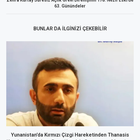
Zehra Kurtay Süresiz Açlık Grevi Direnişinin 178. Nezif Eski’de
63. Günündeler
BUNLAR DA İLGINIZI ÇEKEBILIR
Yunanistan’da Kırmızı Çizgi Hareketinden Thanasis