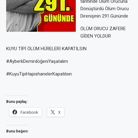
tarihinde Ölüm Orucuna
Dönüştürdü Ölüm Orucu
Direnişinin 291.Gününde
ÖLÜM ORUCU ZAFERE
GİDEN YOLDUR
KUYU TİPİ ÖLÜM HÜRELERİ KAPATILSIN
#AyberkDemirdöğeniYaşatalım
#KuyuTipiHapishanelerKapatılsın
Bunu paylaş:
Facebook
X
Bunu beğen: