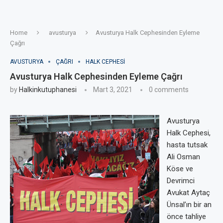
Home
avusturya
Avusturya Halk Cephesinden Eyleme
Çağrı
AVUSTURYA
ÇAĞRI
HALK CEPHESI
Avusturya Halk Cephesinden Eyleme Çağrı
by
Halkinkutuphanesi
Mart 3, 2021
0 comments
Avusturya
Halk Cephesi,
hasta tutsak
Ali Osman
Köse ve
Devrimci
Avukat Aytaç
Ünsal’ın bir an
önce tahliye