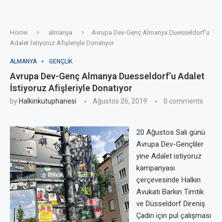
Home
almanya
Avrupa Dev-Genç Almanya Duesseldorf’u
Adalet İstiyoruz Afişleriyle Donatıyor
ALMANYA
GENÇLIK
Avrupa Dev-Genç Almanya Duesseldorf’u Adalet
İstiyoruz Afişleriyle Donatıyor
by
Halkinkutuphanesi
Ağustos 26, 2019
0 comments
20 Ağustos Salı günü
Avrupa Dev-Gençliler
yine Adalet istiyoruz
kampanyası
çerçevesinde Halkın
Avukatı Barkın Timtik
ve Düsseldorf Direniş
Çadırı için pul çalışması