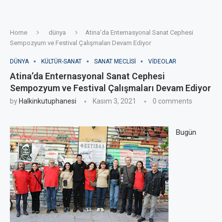
Home
dünya
Atina’da Enternasyonal Sanat Cephesi
Sempozyum ve Festival Çalışmaları Devam Ediyor
DÜNYA
KÜLTÜR-SANAT
SANAT MECLISI
VIDEOLAR
Atina’da Enternasyonal Sanat Cephesi
Sempozyum ve Festival Çalışmaları Devam Ediyor
by
Halkinkutuphanesi
Kasım 3, 2021
0 comments
Bugün