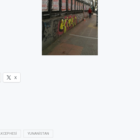
X
LKCEPHESI
YUNANISTAN