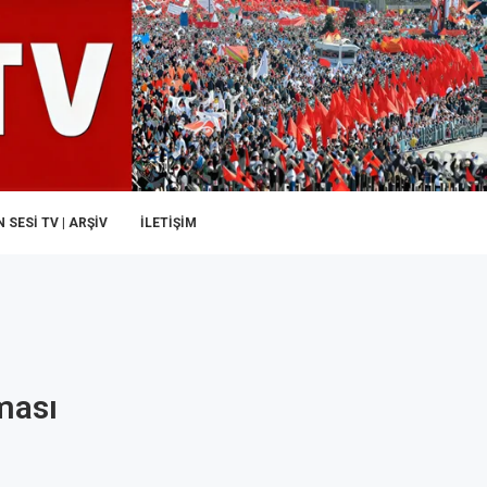
 SESI TV | ARŞİV
İLETIŞIM
ması