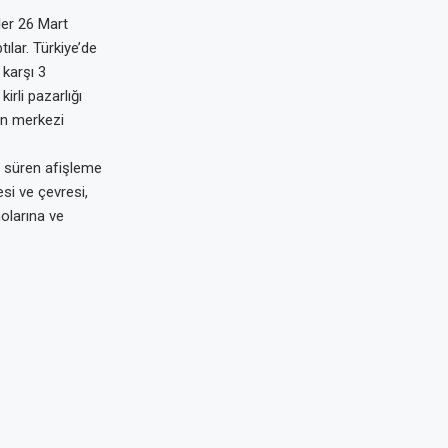
ler 26 Mart
ılar. Türkiye’de
karşı 3
irli pazarlığı
en merkezi
a süren afişleme
si ve çevresi,
olarına ve