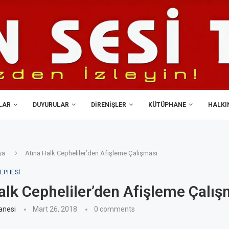
LAR
DUYURULAR
DIRENIŞLER
KÜTÜPHANE
HALKIN
ya
Atina Halk Cepheliler’den Afişleme Çalışması
EPHESI
alk Cepheliler’den Afişleme Çalış
anesi
Mart 26, 2018
0 comments