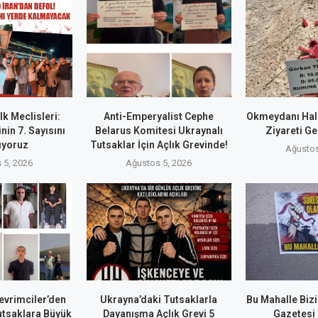
k Meclisleri:
Anti-Emperyalist Cephe
Okmeydanı Hal
nin 7. Sayısını
Belarus Komitesi Ukraynalı
Ziyareti Ge
ıyoruz
Tutsaklar İçin Açlık Grevinde!
Ağustos
 5, 2026
Ağustos 5, 2026
evrimciler’den
Ukrayna’daki Tutsaklarla
Bu Mahalle Biz
utsaklara Büyük
Dayanışma Açlık Grevi 5
Gazetesi