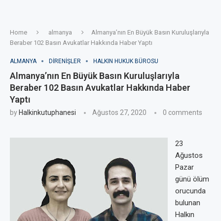
Home
almanya
Almanya’nın En Büyük Basın Kuruluşlarıyla
Beraber 102 Basın Avukatlar Hakkında Haber Yaptı
ALMANYA
DIRENIŞLER
HALKIN HUKUK BÜROSU
Almanya’nın En Büyük Basın Kuruluşlarıyla
Beraber 102 Basın Avukatlar Hakkında Haber
Yaptı
by
Halkinkutuphanesi
Ağustos 27, 2020
0 comments
23
Ağustos
Pazar
günü ölüm
orucunda
bulunan
Halkın