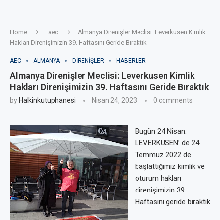
Home
aec
Almanya Direnişler Meclisi: Leverkusen Kimlik
Hakları Direnişimizin 39. Haftasını Geride Bıraktık
AEC
ALMANYA
DIRENIŞLER
HABERLER
Almanya Direnişler Meclisi: Leverkusen Kimlik
Hakları Direnişimizin 39. Haftasını Geride Bıraktık
by
Halkinkutuphanesi
Nisan 24, 2023
0 comments
Bugün 24 Nisan.
LEVERKUSEN’ de 24
Temmuz 2022 de
başlattığımız kimlik ve
oturum hakları
direnişimizin 39.
Haftasını geride bıraktık
.