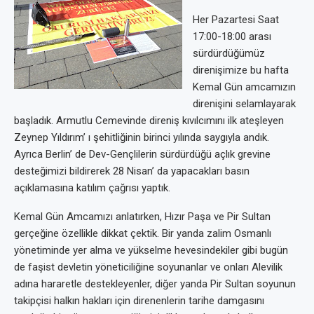
Her Pazartesi Saat
17:00-18:00 arası
sürdürdüğümüz
direnişimize bu hafta
Kemal Gün amcamızın
direnişini selamlayarak
başladık. Armutlu Cemevinde direniş kıvılcımını ilk ateşleyen
Zeynep Yıldırım’ ı şehitliğinin birinci yılında saygıyla andık.
Ayrıca Berlin’ de Dev-Gençlilerin sürdürdüğü açlık grevine
desteğimizi bildirerek 28 Nisan’ da yapacakları basın
açıklamasına katılım çağrısı yaptık.
Kemal Gün Amcamızı anlatırken, Hızır Paşa ve Pir Sultan
gerçeğine özellikle dikkat çektik. Bir yanda zalim Osmanlı
yönetiminde yer alma ve yükselme hevesindekiler gibi bugün
de faşist devletin yöneticiliğine soyunanlar ve onları Alevilik
adına hararetle destekleyenler, diğer yanda Pir Sultan soyunun
takipçisi halkın hakları için direnenlerin tarihe damgasını