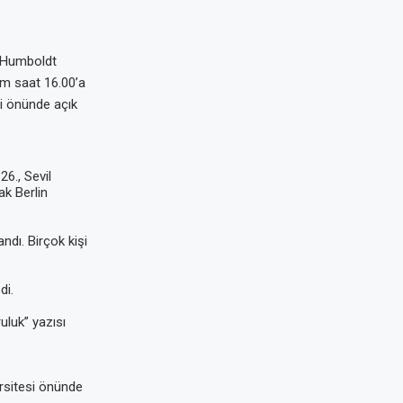
n Humboldt
m saat 16.00’a
si önünde açık
26., Sevil
ak Berlin
ndı. Birçok kişi
di.
uluk” yazısı
ersitesi önünde