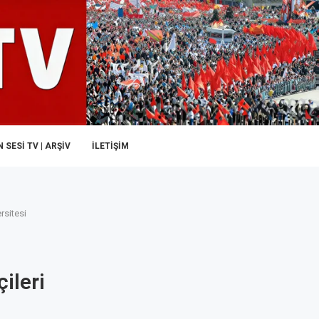
 SESI TV | ARŞİV
İLETIŞIM
rsitesi
ileri