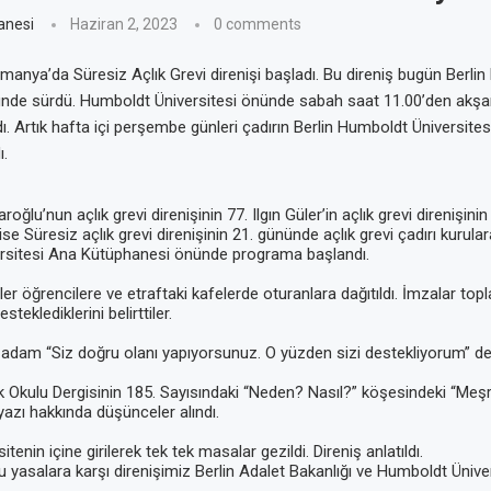
anesi
Haziran 2, 2023
0 comments
manya’da Süresiz Açlık Grevi direnişi başladı. Bu direniş bugün Berli
ünde sürdü. Humboldt Üniversitesi önünde sabah saat 11.00’den akşa
dı. Artık hafta içi perşembe günleri çadırın Berlin Humboldt Üniversite
ı.
ğlu’nun açlık grevi direnişinin 77. Ilgın Güler’in açlık grevi direnişinin 
ise Süresiz açlık grevi direnişinin 21. gününde açlık grevi çadırı kurular
rsitesi Ana Kütüphanesi önünde programa başlandı.
ler öğrencilere ve etraftaki kafelerde oturanlara dağıtıldı. İmzalar topla
steklediklerini belirttiler.
r adam “Siz doğru olanı yapıyorsunuz. O yüzden sizi destekliyorum” de
 Okulu Dergisinin 185. Sayısındaki “Neden? Nasıl?” köşesindeki “Meşr
azı hakkında düşünceler alındı.
tenin içine girilerek tek tek masalar gezildi. Direniş anlatıldı.
bu yasalara karşı direnişimiz Berlin Adalet Bakanlığı ve Humboldt Üniv