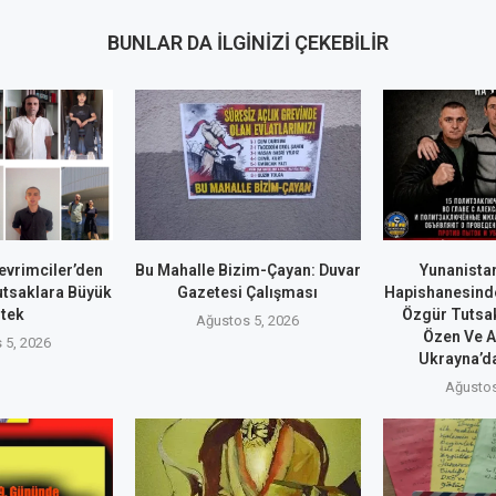
BUNLAR DA İLGINIZI ÇEKEBILIR
evrimciler’den
Bu Mahalle Bizim-Çayan: Duvar
Yunanistan
utsaklara Büyük
Gazetesi Çalışması
Hapishanesind
tek
Özgür Tutsa
Ağustos 5, 2026
Özen Ve A
 5, 2026
Ukrayna’da
Ağustos