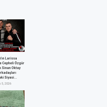
’ın Larissa
e Cepheli Özgür
k Sinan Oktay
rkadaşları
ki Siyasi...
 5, 2026