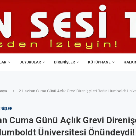
LAR
DUYURULAR
DIRENIŞLER
KÜTÜPHANE
HALKIN
anya
2 Haziran Cuma Günü Açlık Grevi Direnişçileri Berlin Humboldt Ünive
ENIŞLER
an Cuma Günü Açlık Grevi Direnişç
Humboldt Üniversitesi Önündeydi!