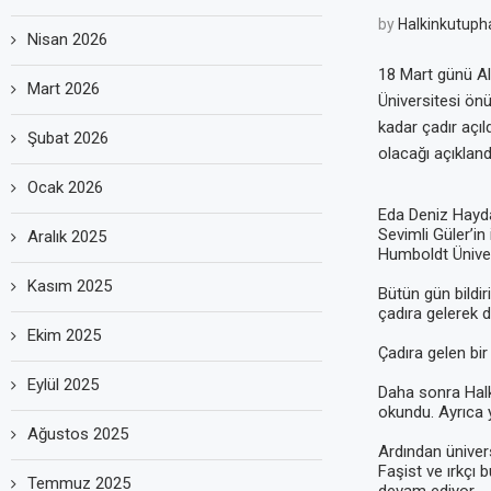
by
Halkinkutuph
Nisan 2026
18 Mart günü Al
Mart 2026
Üniversitesi ön
kadar çadır açıl
Şubat 2026
olacağı açıkland
Ocak 2026
Eda Deniz Haydaro
Sevimli Güler’in 
Aralık 2025
Humboldt Ünive
Kasım 2025
Bütün gün bildiri
çadıra gelerek de
Ekim 2025
Çadıra gelen bi
Eylül 2025
Daha sonra Halk
okundu. Ayrıca y
Ağustos 2025
Ardından üniversi
Faşist ve ırkçı 
Temmuz 2025
devam ediyor.