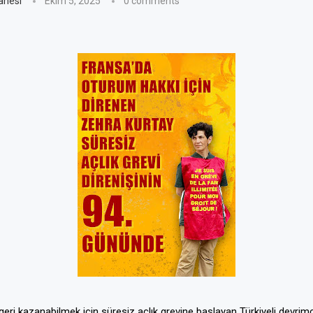
anesi
Ekim 5, 2025
0 comments
eri kazanabilmek için süresiz açlık grevine başlayan Türkiyeli devrim