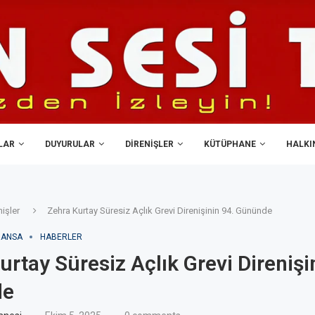
LAR
DUYURULAR
DIRENIŞLER
KÜTÜPHANE
HALKIN
nişler
Zehra Kurtay Süresiz Açlık Grevi Direnişinin 94. Gününde
RANSA
HABERLER
urtay Süresiz Açlık Grevi Direnişi
de