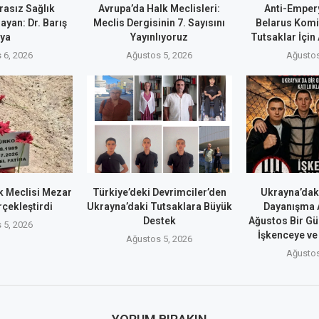
rasız Sağlık
Avrupa’da Halk Meclisleri:
Anti-Emper
ayan: Dr. Barış
Meclis Dergisinin 7. Sayısını
Belarus Komi
ya
Yayınlıyoruz
Tutsaklar İçin
 6, 2026
Ağustos 5, 2026
Ağustos
 Meclisi Mezar
Türkiye’deki Devrimciler’den
Ukrayna’dak
rçekleştirdi
Ukrayna’daki Tutsaklara Büyük
Dayanışma A
Destek
Ağustos Bir Gü
 5, 2026
İşkenceye ve 
Ağustos 5, 2026
Ağustos