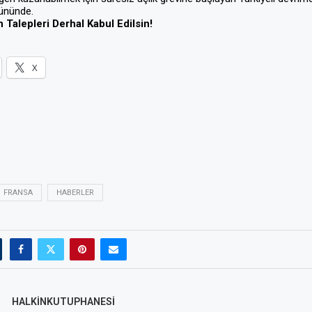
gününde.
 Talepleri Derhal Kabul Edilsin!
X
FRANSA
HABERLER
HALKINKUTUPHANESI