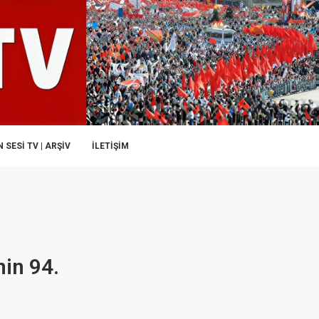
 SESI TV | ARŞİV
İLETIŞIM
nin 94.