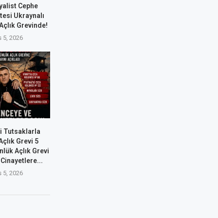
yalist Cephe
tesi Ukraynalı
 Açlık Grevinde!
 5, 2026
i Tutsaklarla
çlık Grevi 5
nlük Açlık Grevi
Cinayetlere...
 5, 2026