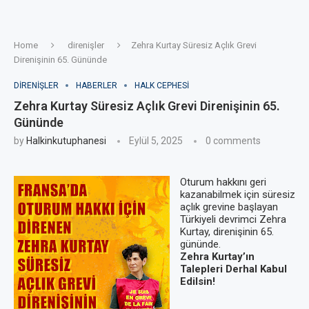
Home
direnişler
Zehra Kurtay Süresiz Açlık Grevi
Direnişinin 65. Gününde
DIRENIŞLER
HABERLER
HALK CEPHESI
Zehra Kurtay Süresiz Açlık Grevi Direnişinin 65.
Gününde
by
Halkinkutuphanesi
Eylül 5, 2025
0 comments
Oturum hakkını geri
kazanabilmek için süresiz
açlık grevine başlayan
Türkiyeli devrimci Zehra
Kurtay, direnişinin 65.
gününde.
Zehra Kurtay’ın
Talepleri Derhal Kabul
Edilsin!