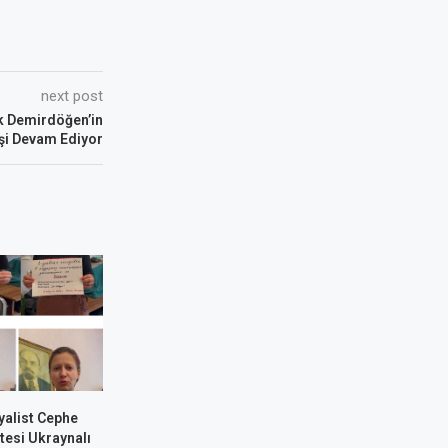
next post
k Demirdöğen’in
işi Devam Ediyor
yalist Cephe
tesi Ukraynalı