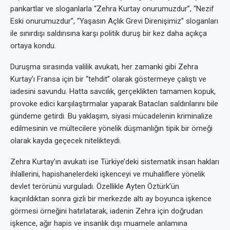
pankartlar ve sloganlarla “Zehra Kurtay onurumuzdur”, “Nezif
Eski onurumuzdur”, “Yaşasın Açlık Grevi Direnişimiz” sloganları
ile sınırdışı saldırısına karşı politik duruş bir kez daha açıkça
ortaya kondu.
Duruşma sırasında valilik avukatı, her zamanki gibi Zehra
Kurtay’ı Fransa için bir “tehdit” olarak göstermeye çalıştı ve
iadesini savundu. Hatta savcılık, gerçeklikten tamamen kopuk,
provoke edici karşılaştırmalar yaparak Bataclan saldırılarını bile
gündeme getirdi. Bu yaklaşım, siyasi mücadelenin kriminalize
edilmesinin ve mültecilere yönelik düşmanlığın tipik bir örneği
olarak kayda geçecek nitelikteydi.
Zehra Kurtay’ın avukatı ise Türkiye’deki sistematik insan hakları
ihlallerini, hapishanelerdeki işkenceyi ve muhaliflere yönelik
devlet terörünü vurguladı. Özellikle Ayten Öztürk’ün
kaçırıldıktan sonra gizli bir merkezde altı ay boyunca işkence
görmesi örneğini hatırlatarak, iadenin Zehra için doğrudan
işkence, ağır hapis ve insanlık dışı muamele anlamına