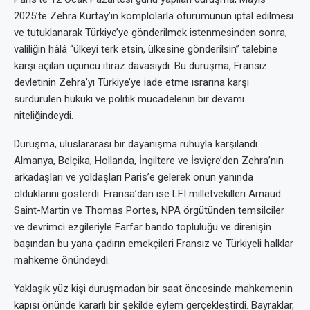
2025’te Zehra Kurtay’ın komplolarla oturumunun iptal edilmesi
ve tutuklanarak Türkiye’ye gönderilmek istenmesinden sonra,
valiliğin hâlâ “ülkeyi terk etsin, ülkesine gönderilsin” talebine
karşı açılan üçüncü itiraz davasıydı. Bu duruşma, Fransız
devletinin Zehra’yı Türkiye’ye iade etme ısrarına karşı
sürdürülen hukuki ve politik mücadelenin bir devamı
niteliğindeydi.
Duruşma, uluslararası bir dayanışma ruhuyla karşılandı.
Almanya, Belçika, Hollanda, İngiltere ve İsviçre’den Zehra’nın
arkadaşları ve yoldaşları Paris’e gelerek onun yanında
olduklarını gösterdi. Fransa’dan ise LFI milletvekilleri Arnaud
Saint-Martin ve Thomas Portes, NPA örgütünden temsilciler
ve devrimci ezgileriyle Farfar bando topluluğu ve direnişin
başından bu yana çadırın emekçileri Fransız ve Türkiyeli halklar
mahkeme önündeydi.
Yaklaşık yüz kişi duruşmadan bir saat öncesinde mahkemenin
kapısı önünde kararlı bir şekilde eylem gerçekleştirdi. Bayraklar,