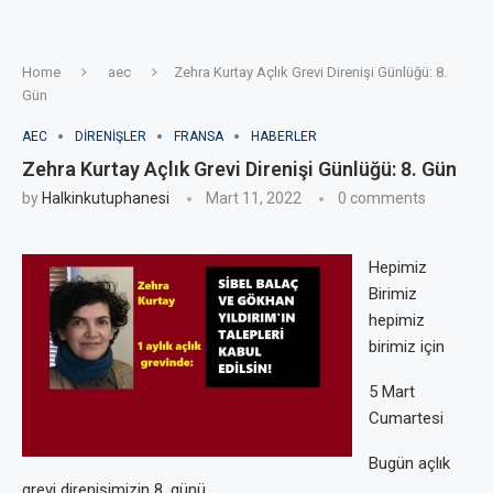
Home
aec
Zehra Kurtay Açlık Grevi Direnişi Günlüğü: 8.
Gün
AEC
DIRENIŞLER
FRANSA
HABERLER
Zehra Kurtay Açlık Grevi Direnişi Günlüğü: 8. Gün
by
Halkinkutuphanesi
Mart 11, 2022
0 comments
Hepimiz
Birimiz
hepimiz
birimiz için
5 Mart
Cumartesi
Bugün açlık
grevi direnişimizin 8. günü.