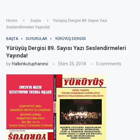
Home
başta
Yürüyüş Dergisi 89. Sayısı Yazı
Seslendirmeleri Yayında!
BAŞTA
DUYURULAR
YÜRÜYÜŞ DERGISI
Yürüyüş Dergisi 89. Sayısı Yazı Seslendirmeleri
Yayında!
by
Halkinkutuphanesi
Ekim 25, 2018
0 comments