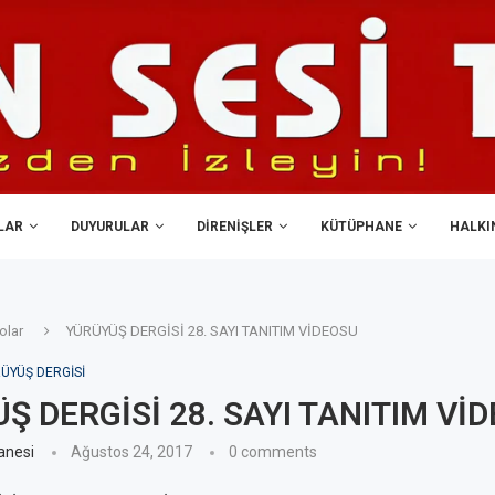
LAR
DUYURULAR
DIRENIŞLER
KÜTÜPHANE
HALKIN
olar
YÜRÜYÜŞ DERGİSİ 28. SAYI TANITIM VİDEOSU
ÜYÜŞ DERGISI
Ş DERGİSİ 28. SAYI TANITIM Vİ
anesi
Ağustos 24, 2017
0 comments