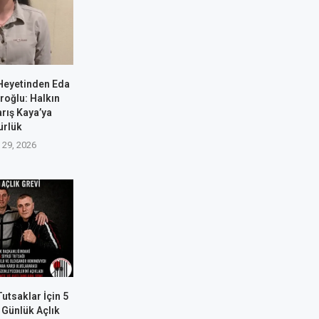
Heyetinden Eda
roğlu: Halkın
rış Kaya’ya
ürlük
29, 2026
utsaklar İçin 5
 Günlük Açlık