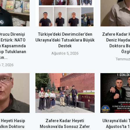
rucu Direnişi
Türkiye’deki Devrimciler’den
Zafere Kadar 
 Ertürk: NATO
Ukrayna’daki Tutsaklara Büyük
Deniz Hayda
ı Kapsamında
Destek
Doktoru Ba
nıp Tutuklanan
Özg
Ağustos 5, 2026
ın...
Temmuz 
 7, 2026
 Heyeti Hasip
Zafere Kadar Heyeti
Ukrayna’daki T
alkın Doktoru
Moskova’da Sonsuz Zafer
Ağustos’ta 1