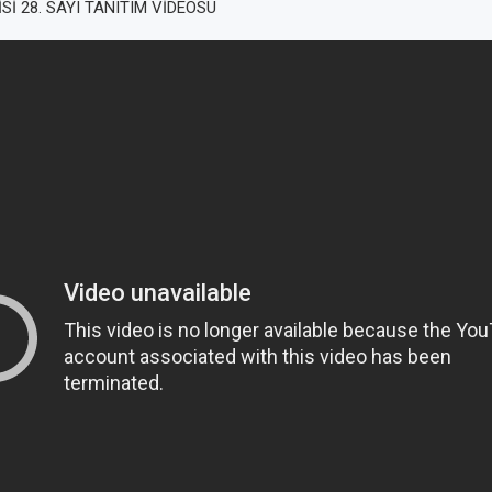
Sİ 28. SAYI TANITIM VİDEOSU