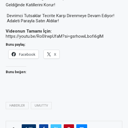
Geldiğinde Katillerini Korur!
Devrimci Tutsaklar Tecrite Karşı Direnmeye Devam Ediyor!
Adaleti Parayla Satın Aldılar!
Videonun Tamamı İçin:
https://youtu.be/Ro0IrwpUfaM?si=gsrhowiLbofi6glM
Bunu paylaş:
Facebook
X
Bunu beğen:
HABERLER
UMUTTV