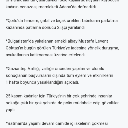
ormanlık alanda çadırdayken sele kapılarak hayatını kaybeden
kadının cenazesi, memleketi Adana’da defnedildi.
*Çorlu’da tencere, çatal ve bıçak üretilen fabrikanın parlatma
kazanında patlama sonucu 2 işçi yaralandı.
*Bulgaristan’da yakalanan emekli albay Mustafa Levent
Göktaş’ın bugün görülen Türkiye’ye iadesine yönelik duruşma,
avukatlarının katılmaması üzerine ertelendi
*Gaziantep Valiliği, valiliğe önceden yapılan ve olumlu
sonuçlanan başvuruların dışında tüm eylem ve etkinliklerin
1 hafta boyunca yasaklandığını açıkladı.
25 kasım kadınlar için Türkiye’nin bir çok şehrinde insanlar
sokağa çıktı bir çok şehirde de polis müdahale edip gözaltılar
yaptı
*Batman’da yapımı devam camide iç iskelenin çökmesi