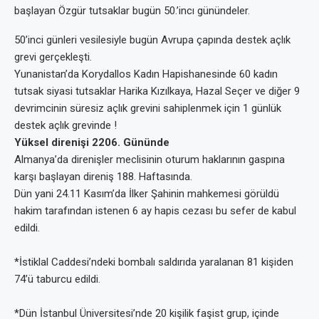
başlayan Özgür tutsaklar bugün 50.’incı günündeler.
50’inci günleri vesilesiyle bugün Avrupa çapında destek açlık
grevi gerçekleşti.
Yunanistan’da Korydallos Kadın Hapishanesinde 60 kadın
tutsak siyasi tutsaklar Harika Kızılkaya, Hazal Seçer ve diğer 9
devrimcinin süresiz açlık grevini sahiplenmek için 1 günlük
destek açlık grevinde !
Yüksel direnişi 2206. Gününde
Almanya’da direnişler meclisinin oturum haklarının gaspına
karşı başlayan direniş 188. Haftasında.
Dün yani 24.11 Kasım’da İlker Şahinin mahkemesi görüldü
hakim tarafından istenen 6 ay hapis cezası bu sefer de kabul
edildi.
*İstiklal Caddesi’ndeki bombalı saldırıda yaralanan 81 kişiden
74’ü taburcu edildi.
*Dün İstanbul Üniversitesi’nde 20 kişilik faşist grup, içinde