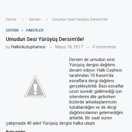
Home
dersim
Umudun Sesi Yürüyüş Dersim’de!
DERSIM
HABERLER
Umudun Sesi Yürüyüş Dersim’de!
by
Halkinkutuphanesi
Mayıs 18, 2017
0 comments
Dersim de umudun sesi
Yürüyüş dergisi dağıtımı
devam ediyor. Halk Cephesi
tarafından 10 Kasım’da
esnaflara dergi dağıtımı
gerçekleştirildi. Bazı esnaflar
uzun süredir gidilmediği için
sitemlerini dile getirirken
bizlerde arkadaşlarımızın
tutuklandığını ve de dergi
dağıtımcılarının gelemediğini
anlattık. Bir saat süren
çalışmada 40 adet Yürüyüş dergisi halka ulaştı.
Bunu paylaş: