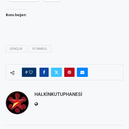
Bunu beğen:
GENÇLIK
ISTANBUL
0
HALKINKUTUPHANESI