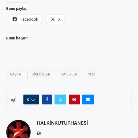
Bunu paylaş:
Facebook
X
Bunu beğen:
BAŞTA
DIRENIŞLER
HABERLER
YENI
0
HALKINKUTUPHANESI