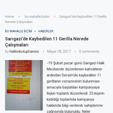
Home
bu mahalle bizim
Sarıgazi’de Kaybedilen 11 Gerilla
Nerede Çalışmaları
BU MAHALLE BIZIM
HABERLER
Sarıgazi’de Kaybedilen 11 Gerilla Nerede
Çalışmaları
by
Halkinkutuphanesi
Mayıs 18, 2017
0 comments
-19 Şubat pazar günü Sarıgazi Halk
Meclisinde düzenlenen kahvaltının
ardından Dersim’de kaybedilen 11
gerillanın cenazesinin bulunması
amacıyla başlatılan kampanyaya
ilişkin toplantı düzenlendi. 25 kişinin
katıldığı toplantıda kampanya
hakkında bilgi verilerek sahiplenme
çağrısında bulunuldu. Neler