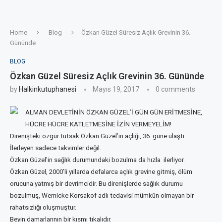
Home
Blog
Özkan Güzel Süresiz Açlık Grevinin 36.
Gününde
BLOG
Özkan Güzel Süresiz Açlık Grevinin 36. Gününde
by
Halkinkutuphanesi
Mayıs 19, 2017
0 comments
ALMAN DEVLETİNİN ÖZKAN GÜZEL’İ GÜN GÜN ERİTMESİNE,
HÜCRE HÜCRE KATLETMESİNE İZİN VERMEYELİM!
Direnişteki özgür tutsak Özkan Güzel’in açlığı, 36. güne ulaştı.
İlerleyen sadece takvimler değil.
Özkan Güzel’in sağlık durumundaki bozulma da hızla ilerliyor.
Özkan Güzel, 2000’li yıllarda defalarca açlık grevine gitmiş, ölüm
orucuna yatmış bir devrimcidir. Bu direnişlerde sağlık durumu
bozulmuş, Wernicke Korsakof adlı tedavisi mümkün olmayan bir
rahatsızlığı oluşmuştur.
Beyin damarlarının bir kısmı tıkalıdır.