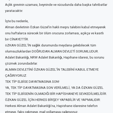
Açlık grevinin uzaması, beyninde ve vücudunda daha başka tahribatlar
yaratacaktır.
İşte bu nedenle,
Alman devletinin Özkan Güzel’in haklı meşru talebini kabul etmeyerek
onu haftalarca sürecek bir ölüm orucuna zorlaması, açıkça ve kasıtlı
bir CİNAYETTİR.
öZKAN GÜZEL’İN sağlık durumunda meydana gelebilecek tüm
olumsuzluklardan DOĞRUDAN ALMAN DEVLETİ SORUMLUDUR.
Adalet Bakanlığı, NRW Adalet Bakanlığı, Hapihane idaresi, bu sorunu
çözmek zorundadırlar.
ALMAN DEVLETİNİ ÖZKAN GÜZEL’İN TALEBİNİ KABUL ETMEYE
ÇAĞIRIYORUZ:
TEK TİP ELBİSE DAYATMASINA SON!
YA, TEK TİP DAYATMASINA SON VERİLMELİ, YA DA ÖZKAN GÜZEL
TEK TİP ELBİSENİN OLMADIĞI BİR HAPİSHANEYE SEVKEDİLMELİDİR.
ÖZKAN GÜZEL İÇİN HERKES BİRŞEY YAPABİLİR VE YAPMALIDIR:
Herkesi Alman Adalet Bakanlığı’na, Hapishane idaresine telefon
etmeye, faks çekmeye, mail yollamaya çağırıyoruz.