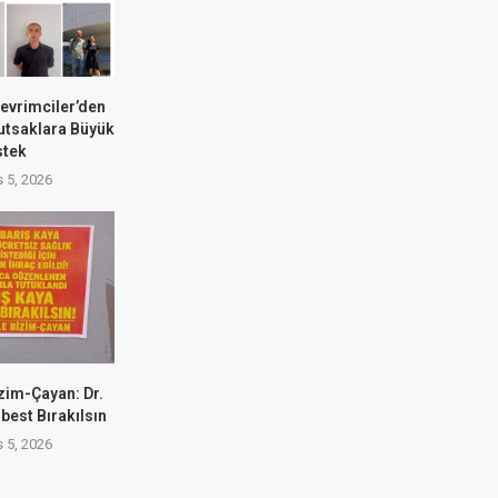
Devrimciler’den
utsaklara Büyük
stek
 5, 2026
zim-Çayan: Dr.
best Bırakılsın
 5, 2026