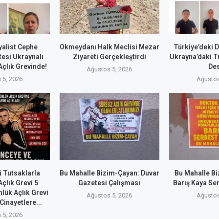
alist Cephe
Okmeydanı Halk Meclisi Mezar
Türkiye’deki 
esi Ukraynalı
Ziyareti Gerçekleştirdi
Ukrayna’daki T
Açlık Grevinde!
De
Ağustos 5, 2026
 5, 2026
Ağustos
 Tutsaklarla
Bu Mahalle Bizim-Çayan: Duvar
Bu Mahalle Bi
çlık Grevi 5
Gazetesi Çalışması
Barış Kaya Ser
lük Açlık Grevi
Ağustos 5, 2026
Ağustos
Cinayetlere...
 5, 2026