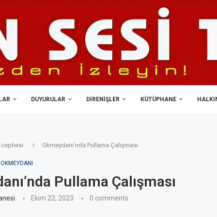
LAR
DUYURULAR
DIRENIŞLER
KÜTÜPHANE
HALKIN
 cephesi
Okmeydanı’nda Pullama Çalışması
OKMEYDANI
anı’nda Pullama Çalışması
anesi
Ekim 22, 2023
0 comments