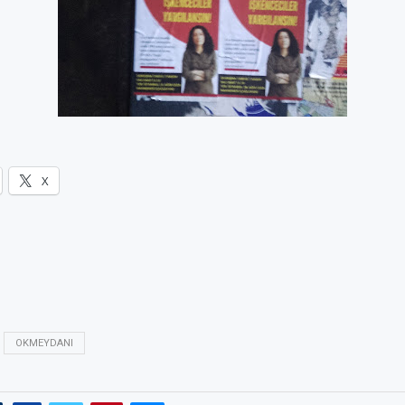
X
OKMEYDANI