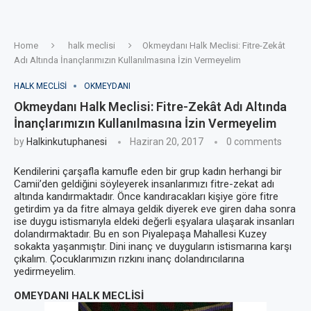
Home
halk meclisi
Okmeydanı Halk Meclisi: Fitre-Zekât
Adı Altında İnançlarımızın Kullanılmasına İzin Vermeyelim
HALK MECLISI
OKMEYDANI
Okmeydanı Halk Meclisi: Fitre-Zekât Adı Altında
İnançlarımızın Kullanılmasına İzin Vermeyelim
by
Halkinkutuphanesi
Haziran 20, 2017
0 comments
Kendilerini çarşafla kamufle eden bir grup kadın herhangi bir
Camii’den geldiğini söyleyerek insanlarımızı fitre-zekat adı
altında kandırmaktadır. Önce kandıracakları kişiye göre fitre
getirdim ya da fitre almaya geldik diyerek eve giren daha sonra
ise duygu istismarıyla eldeki değerli eşyalara ulaşarak insanları
dolandırmaktadır. Bu en son Piyalepaşa Mahallesi Kuzey
sokakta yaşanmıştır. Dini inanç ve duyguların istismarına karşı
çıkalım. Çocuklarımızın rızkını inanç dolandırıcılarına
yedirmeyelim.
OMEYDANI HALK MECLİSİ