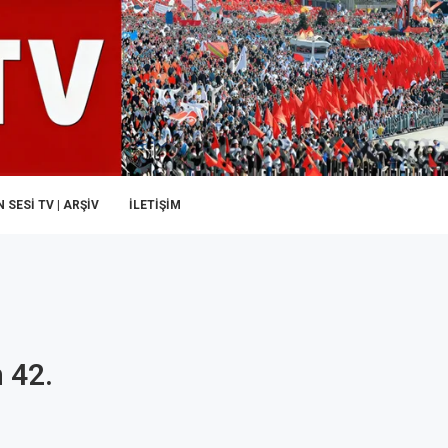
 SESI TV | ARŞİV
İLETIŞIM
n 42.