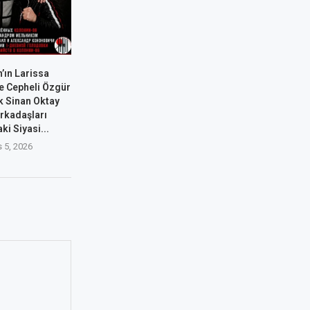
’ın Larissa
e Cepheli Özgür
k Sinan Oktay
rkadaşları
ki Siyasi...
 5, 2026