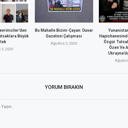
evrimciler’den
Bu Mahalle Bizim-Çayan: Duvar
Yunanistan
utsaklara Büyük
Gazetesi Çalışması
Hapishanesind
tek
Özgür Tutsa
Ağustos 5, 2026
Özen Ve A
 5, 2026
Ukrayna’da
Ağustos
YORUM BIRAKIN