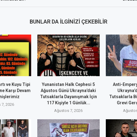
BUNLAR DA İLGINIZI ÇEKEBILIR
rtı ve Kuyu Tipi
Yunanistan Halk Cephesi 5
Anti-Empery
ne Karşı Devam
Ağustos Günü Ukrayna’daki
Ukrayna’d
nişlerimiz
Tutsaklarla Dayanışmak İçin
Tutsaklarla B
117 Kişiyle 1 Günlük...
Grevi Ger
 7, 2026
Ağustos 7, 2026
Ağustos