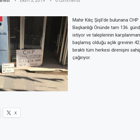
anesi
Ekim 3, 2019
0 comments
Mahir Kılıç Şişli’de bulunana CHP İ
Başkanlığı Önünde tam 136. gündür
istiyor ve taleplerinin karşılanm
başlamış olduğu açlık grevinin 4
bıraktı tüm herkesi direnişini sa
çağırıyor.
X