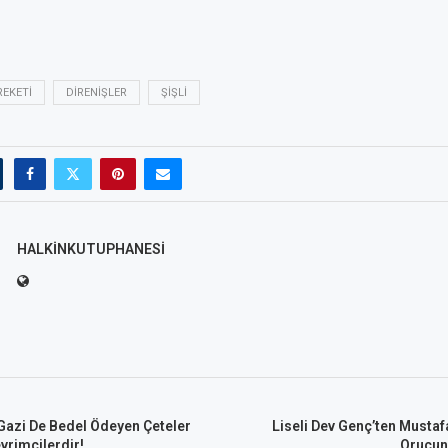
REKETI
DIRENIŞLER
ŞIŞLI
HALKINKUTUPHANESI
Gazi De Bedel Ödeyen Çeteler
Liseli Dev Genç’ten Musta
vrimcilerdir!
Orucun