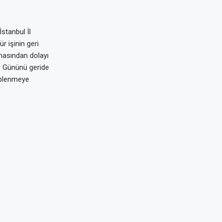
stanbul İl
 işinin geri
amasından dolayı
2. Gününü geride
hiplenmeye