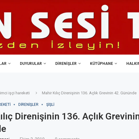
LAR
DUYURULAR
DIRENIŞLER
KÜTÜPHANE
HALKIN
imci işçi hareketi
Mahir Kılıç Direnişinin 136. Açlık Grevinin 42. Gününde
REKETI
DIRENIŞLER
ŞIŞLI
lıç Direnişinin 136. Açlık Grevini
de