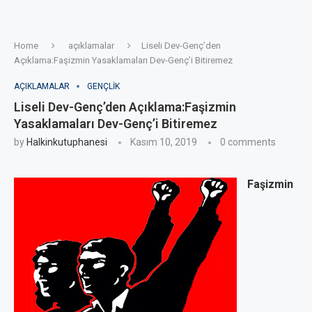
Home
açıklamalar
Liseli Dev-Genç’den
Açıklama:Faşizmin Yasaklamaları Dev-Genç’i Bitiremez
AÇIKLAMALAR
GENÇLIK
Liseli Dev-Genç’den Açıklama:Faşizmin
Yasaklamaları Dev-Genç’i Bitiremez
by
Halkinkutuphanesi
Kasım 10, 2019
0 comments
Faşizmin