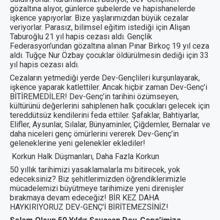
gözaltına alıyor, günlerce şubelerde ve hapishanelerde
işkence yapıyorlar. Bize yaşlarımızdan büyük cezalar
veriyorlar. Parasız, bilimsel eğitim istediği için Alişan
Taburoğlu 21 yıl hapis cezası aldı. Gençlik
Federasyon’undan gözaltına alınan Pınar Birkoç 19 yıl ceza
aldı. Tuğçe Nur Özbay çocuklar öldürülmesin dediği için 33
yıl hapis cezası aldı.
Cezaların yetmediği yerde Dev-Gençlileri kurşunlayarak,
işkence yaparak katlettiler. Ancak hiçbir zaman Dev-Genç’i
BİTİREMEDİLER! Dev-Genç’in tarihini özümseyen,
kültürünü değerlerini sahiplenen halk çocukları gelecek için
tereddütsüz kendilerini feda ettiler. Şafaklar, Bahtiyarlar,
Elifler, Aysunlar, Sılalar, Bünyaminler, Çiğdemler, Bernalar ve
daha niceleri genç ömürlerini vererek Dev-Genç’in
geleneklerine yeni gelenekler eklediler!
Korkun Halk Düşmanları, Daha Fazla Korkun
50 yıllık tarihimizi yasaklamalarla mı bitirecek, yok
edeceksiniz? Biz şehitlerimizden öğrendiklerimizle
mücadelemizi büyütmeye tarihimize yeni direnişler
bırakmaya devam edeceğiz! BİR KEZ DAHA
HAYKIRIYORUZ DEV-GENÇ’İ BİRİTEMEZSİNİZ!