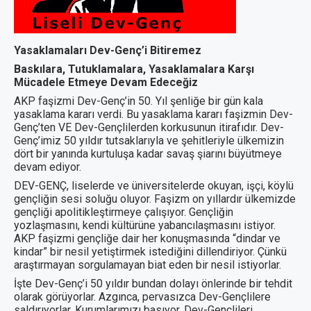
Yasaklamaları Dev-Genç’i Bitiremez
Baskılara, Tutuklamalara, Yasaklamalara Karşı
Mücadele Etmeye Devam Edeceğiz
AKP faşizmi Dev-Genç’in 50. Yıl şenliğe bir gün kala
yasaklama kararı verdi. Bu yasaklama kararı faşizmin Dev-
Genç’ten VE Dev-Gençlilerden korkusunun itirafıdır. Dev-
Genç’imiz 50 yıldır tutsaklarıyla ve şehitleriyle ülkemizin
dört bir yanında kurtuluşa kadar savaş şiarını büyütmeye
devam ediyor.
DEV-GENÇ, liselerde ve üniversitelerde okuyan, işçi, köylü
gençliğin sesi soluğu oluyor. Faşizm on yıllardır ülkemizde
gençliği apolitikleştirmeye çalışıyor. Gençliğin
yozlaşmasını, kendi kültürüne yabancılaşmasını istiyor.
AKP faşizmi gençliğe dair her konuşmasında “dindar ve
kindar” bir nesil yetiştirmek istediğini dillendiriyor. Çünkü
araştırmayan sorgulamayan biat eden bir nesil istiyorlar.
İşte Dev-Genç’i 50 yıldır bundan dolayı önlerinde bir tehdit
olarak görüyorlar. Azgınca, pervasızca Dev-Gençlilere
saldırıyorlar. Kurumlarımızı basıyor, Dev-Gençlileri