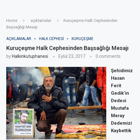
Home
açıklamalar
Kuruçeşme Halk Cephesinden
Başsağlığı Mesajı
AÇIKLAMALAR
HALK CEPHESI
KURUÇEŞME
Kuruçeşme Halk Cephesinden Başsağlığı Mesajı
by
Halkinkutuphanesi
Eylül 23, 2017
0 comments
Şehidimiz
Hasan
Ferit
Gedik’in
Dedesi
Mustafa
Meray
Dedemizi
Kaybettik