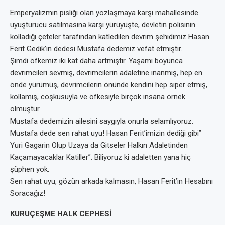
Emperyalizmin pisliği olan yozlaşmaya karşı mahallesinde
uyuşturucu satılmasına karşı yürüyüşte, devletin polisinin
kolladığı çeteler tarafından katledilen devrim şehidimiz Hasan
Ferit Gedik’in dedesi Mustafa dedemiz vefat etmiştir.
Şimdi öfkemiz iki kat daha artmıştır. Yaşamı boyunca
devrimcileri sevmiş, devrimcilerin adaletine inanmış, hep en
önde yürümüş, devrimcilerin önünde kendini hep siper etmiş,
kollamış, coşkusuyla ve öfkesiyle birçok insana örnek
olmuştur.
Mustafa dedemizin ailesini saygıyla onurla selamlıyoruz.
Mustafa dede sen rahat uyu! Hasan Ferit’imizin dediği gibi”
Yuri Gagarin Olup Uzaya da Gitseler Halkın Adaletinden
Kaçamayacaklar Katiller”. Biliyoruz ki adaletten yana hiç
şüphen yok.
Sen rahat uyu, gözün arkada kalmasın, Hasan Ferit’in Hesabını
Soracağız!
KURUÇEŞME HALK CEPHESİ