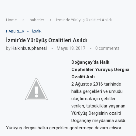
Home
haberler
İzmir’de Yürüyüş Ozalitleri Asıldı
HABERLER
IZMIR
İzmir’de Yürüyüş Ozalitleri Asıldı
by
Halkinkutuphanesi
Mayıs 18, 2017
0 comments
Doğançay’da Halk
Cepheliler Yürüyüş Dergisi
Ozaliti Astı
2 Ağustos 2016 tarihinde
halka gerçekleri ve umudu
ulaştırmak için şehitler
verilen, tutsaklıklar yaşanan
Yürüyüş Dergisinin ozaliti
Doğançay meydanına asıldı.
Yürüyüş dergisi halka gerçekleri göstermeye devam ediyor.