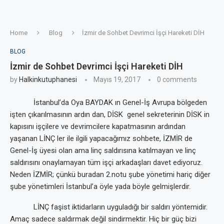
Home
Blog
İzmir de Sohbet Devrimci İşçi Hareketi DİH
BLOG
İzmir de Sohbet Devrimci İşçi Hareketi DİH
by
Halkinkutuphanesi
Mayıs 19, 2017
0 comments
İstanbul’da Oya BAYDAK ın Genel-İş Avrupa bölgeden
işten çıkarılmasının ardın dan, DİSK
genel sekreterinin DİSK in
kapısını işçilere ve devrimcilere kapatmasının ardından
yaşanan LİNÇ ler ile ilgili yapacağımız sohbete, İZMİR de
Genel-İş üyesi olan ama linç saldırısına katılmayan ve linç
saldırısını onaylamayan tüm işçi arkadaşları davet ediyoruz.
Neden İZMİR; çünkü buradan 2.notu şube yönetimi hariç diğer
şube yönetimleri İstanbul’a öyle yada böyle gelmişlerdir.
LİNÇ faşist iktidarların uyguladığı bir saldırı yöntemidir.
Amaç sadece saldırmak değil sindirmektir. Hiç bir güç bizi