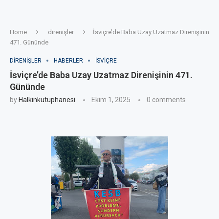
Home
direnişler
İsviçre’de Baba Uzay Uzatmaz Direnişinin
471. Gününde
DIRENIŞLER
HABERLER
ISVIÇRE
İsviçre’de Baba Uzay Uzatmaz Direnişinin 471.
Gününde
by
Halkinkutuphanesi
Ekim 1, 2025
0 comments