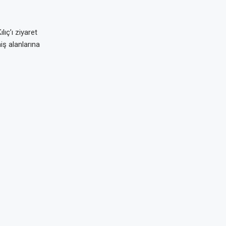
ıç’ı ziyaret
niş alanlarına