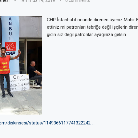
anesi
Temmuz 14, 2019
0 comments
CHP İstanbul il önünde direnen üyeniz Mahir Kıl
ettiniz mi patronları tebriğe değil işçilerin dire
gidin siz değil patronlar ayağınıza gelsin
r.com/diskinsesi/status/1149366117741322242 …