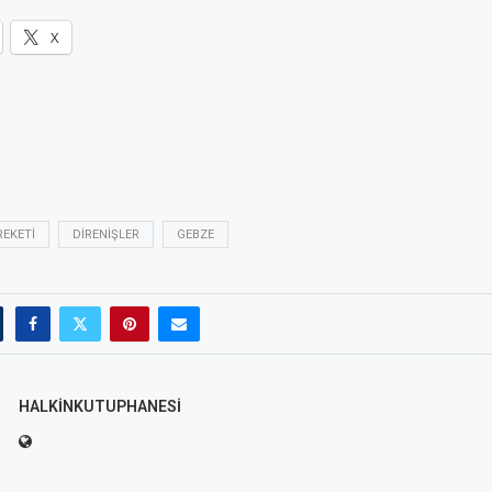
X
REKETI
DIRENIŞLER
GEBZE
HALKINKUTUPHANESI