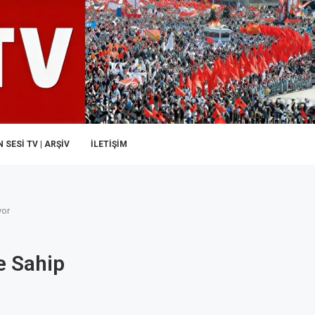
 SESI TV | ARŞİV
İLETIŞIM
yor
e Sahip