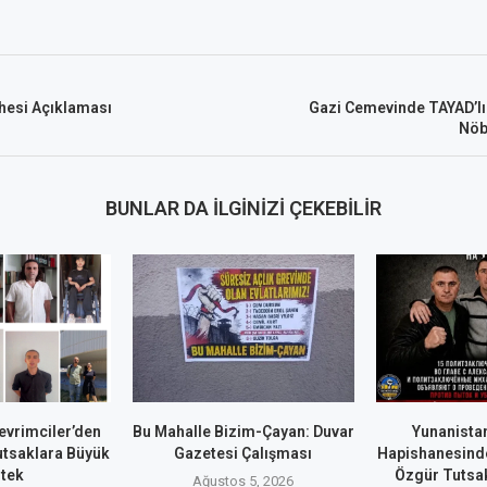
hesi Açıklaması
Gazi Cemevinde TAYAD’lı 
Nöb
BUNLAR DA İLGINIZI ÇEKEBILIR
evrimciler’den
Bu Mahalle Bizim-Çayan: Duvar
Yunanistan
utsaklara Büyük
Gazetesi Çalışması
Hapishanesind
tek
Özgür Tutsa
Ağustos 5, 2026