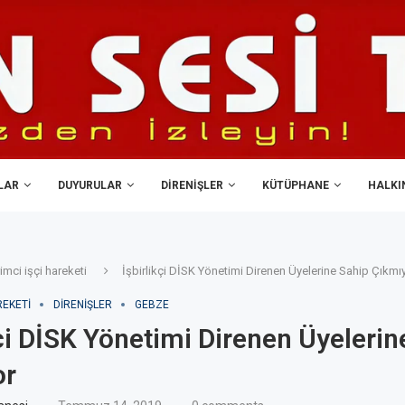
LAR
DUYURULAR
DIRENIŞLER
KÜTÜPHANE
HALKIN
imci işçi hareketi
İşbirlikçi DİSK Yönetimi Direnen Üyelerine Sahip Çıkmı
REKETI
DIRENIŞLER
GEBZE
kçi DİSK Yönetimi Direnen Üyelerin
or