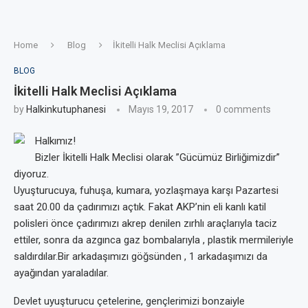
Home
Blog
İkitelli Halk Meclisi Açıklama
BLOG
İkitelli Halk Meclisi Açıklama
by
Halkinkutuphanesi
Mayıs 19, 2017
0 comments
Halkımız!
Bizler İkitelli Halk Meclisi olarak ”Gücümüz Birliğimizdir”
diyoruz.
Uyuşturucuya, fuhuşa, kumara, yozlaşmaya karşı Pazartesi
saat 20.00 da çadırımızı açtık. Fakat AKP’nin eli kanlı katil
polisleri önce çadırımızı akrep denilen zırhlı araçlarıyla taciz
ettiler, sonra da azgınca gaz bombalarıyla , plastik mermileriyle
saldırdılar.Bir arkadaşımızı göğsünden , 1 arkadaşımızı da
ayağından yaraladılar.
Devlet uyuşturucu çetelerine, gençlerimizi bonzaiyle