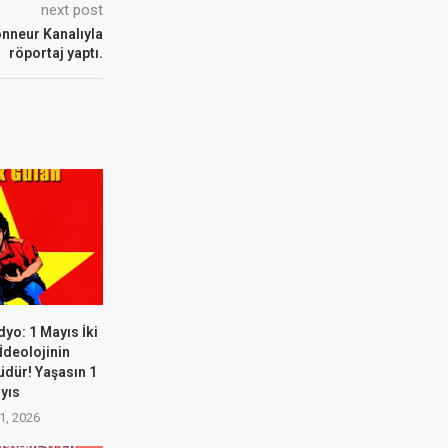
next post
onneur Kanalıyla
röportaj yaptı.
dyo: 1 Mayıs İki
i İdeolojinin
dür! Yaşasın 1
yıs
1, 2026