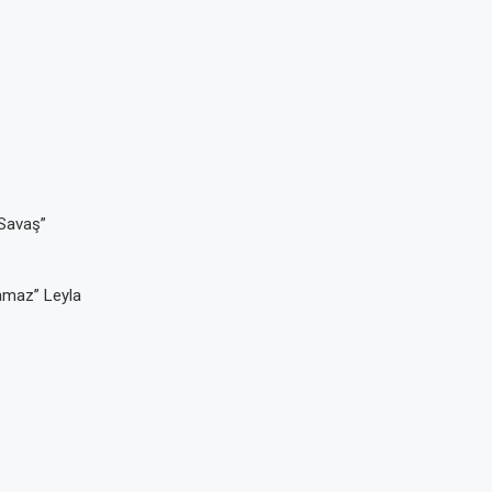
“Savaş”
namaz” Leyla