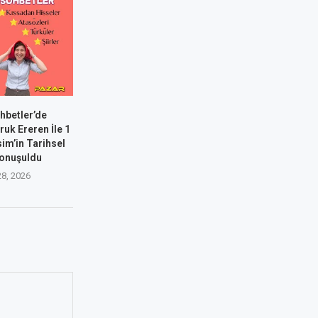
hbetler’de
uk Ereren İle 1
im’in Tarihsel
onuşuldu
28, 2026