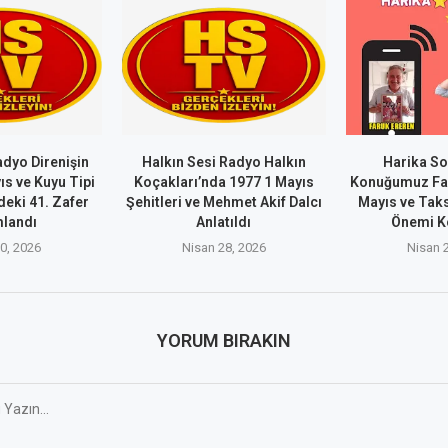
adyo Direnişin
Halkın Sesi Radyo Halkın
Harika So
ıs ve Kuyu Tipi
Koçakları’nda 1977 1 Mayıs
Konuğumuz Far
eki 41. Zafer
Şehitleri ve Mehmet Akif Dalcı
Mayıs ve Taks
landı
Anlatıldı
Önemi K
0, 2026
Nisan 28, 2026
Nisan 
YORUM BIRAKIN