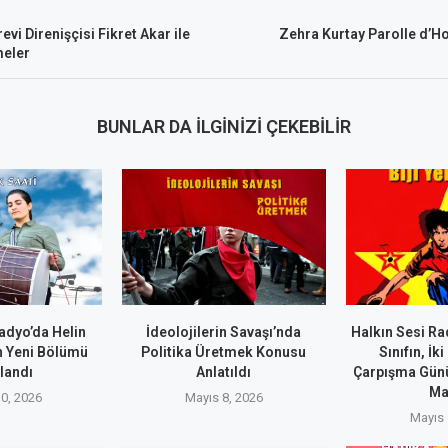
evi Direnişçisi Fikret Akar ile
Zehra Kurtay Parolle d’H
meler
BUNLAR DA İLGINIZI ÇEKEBILIR
adyo’da Helin
İdeolojilerin Savaşı’nda
Halkın Sesi Ra
in Yeni Bölümü
Politika Üretmek Konusu
Sınıfın, İk
landı
Anlatıldı
Çarpışma Günü
Ma
0, 2026
Mayıs 8, 2026
Mayıs 