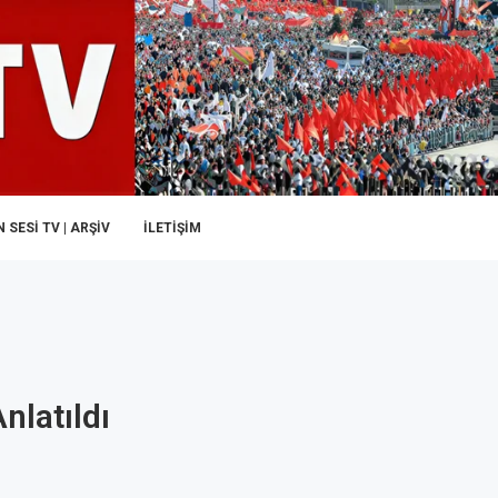
 SESI TV | ARŞİV
İLETIŞIM
nlatıldı