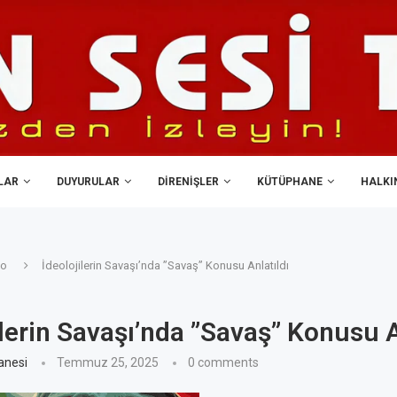
LAR
DUYURULAR
DIRENIŞLER
KÜTÜPHANE
HALKIN
yo
İdeolojilerin Savaşı’nda ”Savaş” Konusu Anlatıldı
ilerin Savaşı’nda ”Savaş” Konusu A
anesi
Temmuz 25, 2025
0 comments