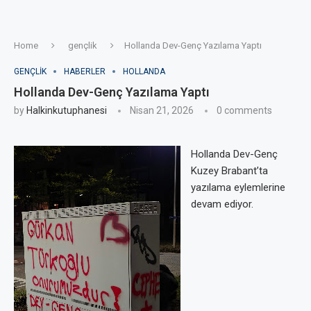
Home
gençlik
Hollanda Dev-Genç Yazılama Yaptı
GENÇLIK
HABERLER
HOLLANDA
Hollanda Dev-Genç Yazılama Yaptı
by
Halkinkutuphanesi
Nisan 21, 2026
0 comments
Hollanda Dev-Genç
Kuzey Brabant’ta
yazılama eylemlerine
devam ediyor.