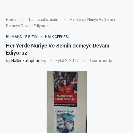
Home
bu mahalle bizim
Her Yerde Nuriye Ve Semih
Demeye Devam Ediyoruz!
BU MAHALLE BIZIM
HALK CEPHESI
Her Yerde Nuriye Ve Semih Demeye Devam
Ediyoruz!
by
Halkinkutuphanesi
Eylül 2, 2017
0 comments