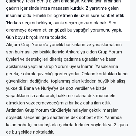
çalışmayı teklif etmiş bizim arkadaşa. Kahvaltının ardından
çadırın içerisinde imza masasını kurduk. Ziyaretime gelen
insanlar oldu. Emekli bir öğretmen ile uzun süre sohbet ettik.
‘Herkes seçimi bekliyor, sanki seçim çözüm olacak. Sen
direnmeye devam et, en güzeli bu yaptığın’ yorumunu yaptı.
Gün boyu birçok imza topladık.
Akşam Grup Yorum’a yönelik baskınların ve yasaklamaların
son bulması için bisikletleriyle Ankara’ya giden Grup Yorum
üyeleri ve destekçileri direniş çadırıma uğradılar ve basın
açıklaması yaptılar. Grup Yorum üyesi İnan’ın ‘Yasaklarına
gerekçe olarak güvenliği gösteriyorlar. Onların korktukları kendi
güvenlikleri’ dediğinde, toplanmış olan kitleden büyük bir alkış
yükseldi. Bana ve Nuriye’ye de söz verdiler ve bizde
yaşadıklarımızı anlatarak, hakkımızı alana dek mücadele
etmekten vazgeçmeyeceğimizi bir kez daha ilan ettik.
Ardından Grup Yorum türküleriyle halaylar çektik, marşlar
söyledik. Gecenin geç saatlerine dek sohbet ettik. Yanımda
kalan nöbetçi arkadaşlarla çadırda türküler söyledik ve 2. günü
de bu şekilde noktaladık.