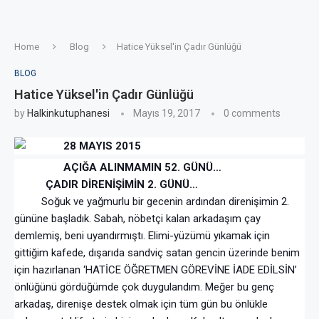
Home
Blog
Hatice Yüksel'in Çadır Günlüğü
BLOG
Hatice Yüksel'in Çadır Günlüğü
by
Halkinkutuphanesi
Mayıs 19, 2017
0 comments
28 MAYIS 2015
AÇIĞA ALINMAMIN 52. GÜNÜ…
ÇADIR DİRENİŞİMİN 2. GÜNÜ…
Soğuk ve yağmurlu bir gecenin ardından direnişimin 2.
gününe başladık. Sabah, nöbetçi kalan arkadaşım çay
demlemiş, beni uyandırmıştı. Elimi-yüzümü yıkamak için
gittiğim kafede, dışarıda sandviç satan gencin üzerinde benim
için hazırlanan ‘HATİCE ÖĞRETMEN GÖREVİNE İADE EDİLSİN’
önlüğünü gördüğümde çok duygulandım. Meğer bu genç
arkadaş, direnişe destek olmak için tüm gün bu önlükle