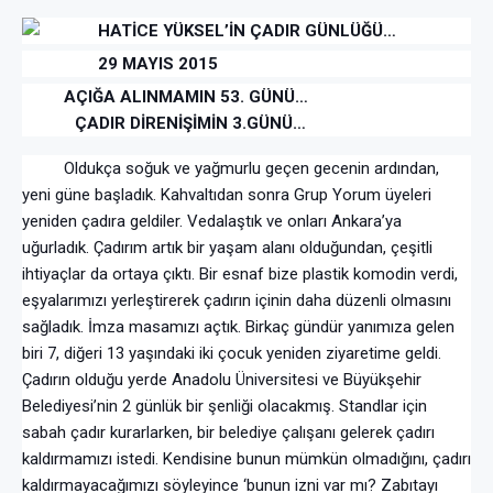
HATİCE YÜKSEL’İN ÇADIR GÜNLÜĞÜ…
29 MAYIS 2015
AÇIĞA ALINMAMIN 53. GÜNÜ…
ÇADIR DİRENİŞİMİN 3.GÜNÜ…
Oldukça soğuk ve yağmurlu geçen gecenin ardından,
yeni güne başladık. Kahvaltıdan sonra Grup Yorum üyeleri
yeniden çadıra geldiler. Vedalaştık ve onları Ankara’ya
uğurladık. Çadırım artık bir yaşam alanı olduğundan, çeşitli
ihtiyaçlar da ortaya çıktı. Bir esnaf bize plastik komodin verdi,
eşyalarımızı yerleştirerek çadırın içinin daha düzenli olmasını
sağladık. İmza masamızı açtık. Birkaç gündür yanımıza gelen
biri 7, diğeri 13 yaşındaki iki çocuk yeniden ziyaretime geldi.
Çadırın olduğu yerde Anadolu Üniversitesi ve Büyükşehir
Belediyesi’nin 2 günlük bir şenliği olacakmış. Standlar için
sabah çadır kurarlarken, bir belediye çalışanı gelerek çadırı
kaldırmamızı istedi. Kendisine bunun mümkün olmadığını, çadırı
kaldırmayacağımızı söyleyince ‘bunun izni var mı? Zabıtayı