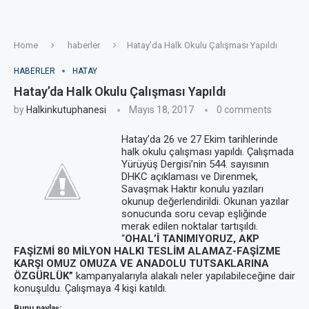
Home
haberler
Hatay’da Halk Okulu Çalışması Yapıldı
HABERLER
HATAY
Hatay’da Halk Okulu Çalışması Yapıldı
by
Halkinkutuphanesi
Mayıs 18, 2017
0 comments
Hatay’da 26 ve 27 Ekim tarihlerinde
halk okulu çalışması yapıldı. Çalışmada
Yürüyüş Dergisi’nin 544. sayısının
DHKC açıklaması ve Direnmek,
Savaşmak Haktır konulu yazıları
okunup değerlendirildi. Okunan yazılar
sonucunda soru cevap eşliğinde
merak edilen noktalar tartışıldı.
“
OHAL’İ TANIMIYORUZ, AKP
FAŞİZMİ 80 MİLYON HALKI TESLİM ALAMAZ-FAŞİZME
KARŞI OMUZ OMUZA VE ANADOLU TUTSAKLARINA
ÖZGÜRLÜK”
kampanyalarıyla alakalı neler yapılabileceğine dair
konuşuldu. Çalışmaya 4 kişi katıldı.
Bunu paylaş: