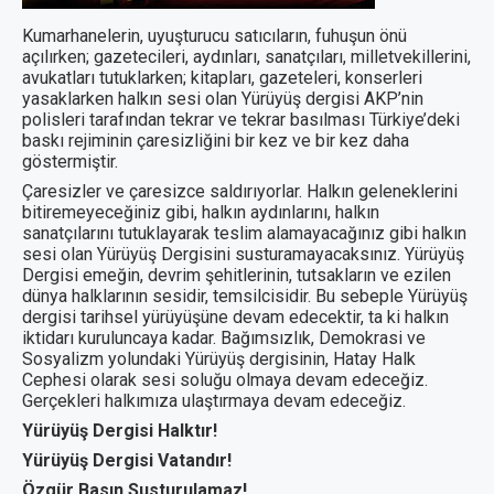
Kumarhanelerin, uyuşturucu satıcıların, fuhuşun önü
açılırken; gazetecileri, aydınları, sanatçıları, milletvekillerini,
avukatları tutuklarken; kitapları, gazeteleri, konserleri
yasaklarken halkın sesi olan Yürüyüş dergisi AKP’nin
polisleri tarafından tekrar ve tekrar basılması Türkiye’deki
baskı rejiminin çaresizliğini bir kez ve bir kez daha
göstermiştir.
Çaresizler ve çaresizce saldırıyorlar. Halkın geleneklerini
bitiremeyeceğiniz gibi, halkın aydınlarını, halkın
sanatçılarını tutuklayarak teslim alamayacağınız gibi halkın
sesi olan Yürüyüş Dergisini susturamayacaksınız. Yürüyüş
Dergisi emeğin, devrim şehitlerinin, tutsakların ve ezilen
dünya halklarının sesidir, temsilcisidir. Bu sebeple Yürüyüş
dergisi tarihsel yürüyüşüne devam edecektir, ta ki halkın
iktidarı kuruluncaya kadar. Bağımsızlık, Demokrasi ve
Sosyalizm yolundaki Yürüyüş dergisinin, Hatay Halk
Cephesi olarak sesi soluğu olmaya devam edeceğiz.
Gerçekleri halkımıza ulaştırmaya devam edeceğiz.
Yürüyüş Dergisi Halktır!
Yürüyüş Dergisi Vatandır!
Özgür Basın Susturulamaz!