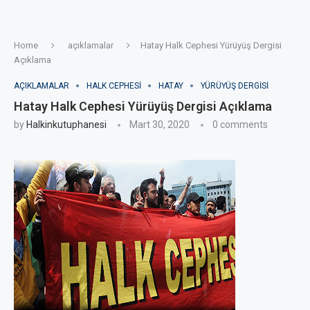
Home
açıklamalar
Hatay Halk Cephesi Yürüyüş Dergisi
Açıklama
AÇIKLAMALAR
HALK CEPHESI
HATAY
YÜRÜYÜŞ DERGISI
Hatay Halk Cephesi Yürüyüş Dergisi Açıklama
by
Halkinkutuphanesi
Mart 30, 2020
0 comments