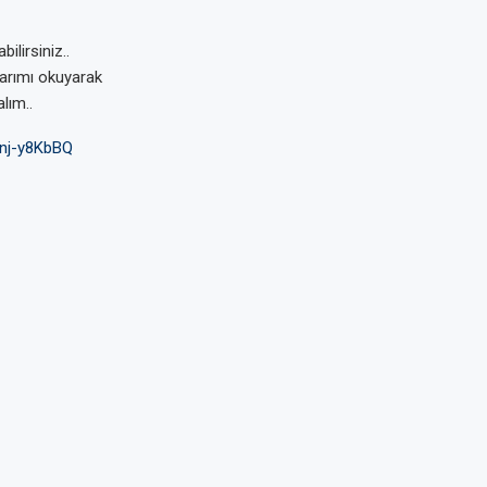
ilirsiniz..
larımı okuyarak
lım..
nj-y8KbBQ