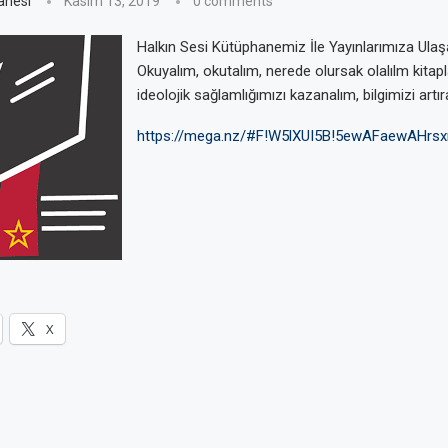
anesi
Kasım 13, 2019
0 comments
Halkın Sesi Kütüphanemiz İle Yayınlarımıza Ulaşab
Okuyalım, okutalım, nerede olursak olalılm kitap
ideolojik sağlamlığımızı kazanalım, bilgimizi artıra
https://mega.nz/#F!W5lXUI5B!5ewAFaewAHrsx
X