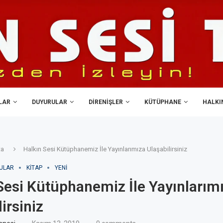
LAR
DUYURULAR
DIRENIŞLER
KÜTÜPHANE
HALKIN
ta
Halkın Sesi Kütüphanemiz İle Yayınlarımıza Ulaşabilirsiniz
ULAR
KITAP
YENI
Sesi Kütüphanemiz İle Yayınlarım
irsiniz