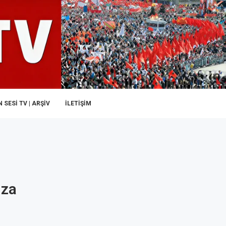
 SESI TV | ARŞİV
İLETIŞIM
ıza