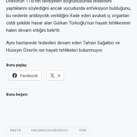
Doktorun TTB’nin tavsiyeleri doğrultusunda tedavisini
yaptıklarını söylediğini ancak vucudunda enfeksiyon bulduğunu,
bu nedenle antibiyotik verildiğini ifade eden avukatı iç organları
ciddi şekilde hasar alan Gürkan Türkoğlu’nun hayati tehlikesinin
halen devam ettiğini belirtti.
Aynı hastanede tedavileri devam eden Tahsin Sağaltıcı ve
Hüseyin Özen’in ise hayati tehlikeleri bulunmuyor.
Bunu paylaş:
Facebook
X
Bunu beğen:
BAŞTA
HALKINHUKUKBÜROSU
YENI