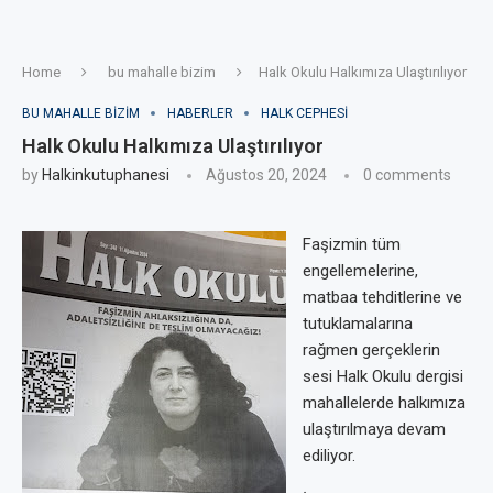
Home
bu mahalle bizim
Halk Okulu Halkımıza Ulaştırılıyor
BU MAHALLE BIZIM
HABERLER
HALK CEPHESI
Halk Okulu Halkımıza Ulaştırılıyor
by
Halkinkutuphanesi
Ağustos 20, 2024
0 comments
Faşizmin tüm
engellemelerine,
matbaa tehditlerine ve
tutuklamalarına
rağmen gerçeklerin
sesi Halk Okulu dergisi
mahallelerde halkımıza
ulaştırılmaya devam
ediliyor.