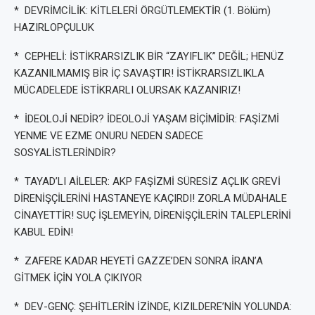
* DEVRİMCİLİK: KİTLELERİ ÖRGÜTLEMEKTİR (1. Bölüm)
HAZIRLOPÇULUK
* CEPHELİ: İSTİKRARSIZLIK BİR “ZAYIFLIK” DEĞİL; HENÜZ
KAZANILMAMIŞ BİR İÇ SAVAŞTIR! İSTİKRARSIZLIKLA
MÜCADELEDE İSTİKRARLI OLURSAK KAZANIRIZ!
* İDEOLOJİ NEDİR? İDEOLOJİ YAŞAM BİÇİMİDİR: FAŞİZMİ
YENME VE EZME ONURU NEDEN SADECE
SOSYALİSTLERİNDİR?
* TAYAD’LI AİLELER: AKP FAŞİZMİ SÜRESİZ AÇLIK GREVİ
DİRENİŞÇİLERİNİ HASTANEYE KAÇIRDI! ZORLA MÜDAHALE
CİNAYETTİR! SUÇ İŞLEMEYİN, DİRENİŞÇİLERİN TALEPLERİNİ
KABUL EDİN!
* ZAFERE KADAR HEYETİ GAZZE’DEN SONRA İRAN’A
GİTMEK İÇİN YOLA ÇIKIYOR
* DEV-GENÇ: ŞEHİTLERİN İZİNDE, KIZILDERE’NİN YOLUNDA: