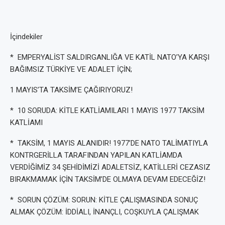
İçindekiler
* EMPERYALİST SALDIRGANLIĞA VE KATİL NATO’YA KARŞI
BAĞIMSIZ TÜRKİYE VE ADALET İÇİN;
1 MAYIS’TA TAKSİM’E ÇAĞIRIYORUZ!
* 10 SORUDA: KİTLE KATLİAMILARI 1 MAYIS 1977 TAKSİM
KATLİAMI
* TAKSİM, 1 MAYIS ALANIDIR! 1977’DE NATO TALİMATIYLA
KONTRGERİLLA TARAFINDAN YAPILAN KATLİAMDA
VERDİĞİMİZ 34 ŞEHİDİMİZİ ADALETSİZ, KATİLLERİ CEZASIZ
BIRAKMAMAK İÇİN TAKSİM’DE OLMAYA DEVAM EDECEĞİZ!
* SORUN ÇÖZÜM: SORUN: KİTLE ÇALIŞMASINDA SONUÇ
ALMAK ÇÖZÜM: İDDİALI, İNANÇLI, COŞKUYLA ÇALIŞMAK