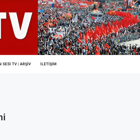
 SESI TV | ARŞİV
İLETIŞIM
ni