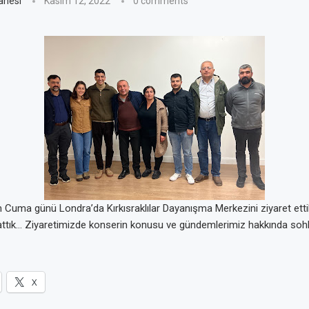
anesi
Kasım 12, 2022
0 comments
Cuma günü Londra’da Kırkısraklılar Dayanışma Merkezini ziyaret etti
attık… Ziyaretimizde konserin konusu ve gündemlerimiz hakkında sohb
X