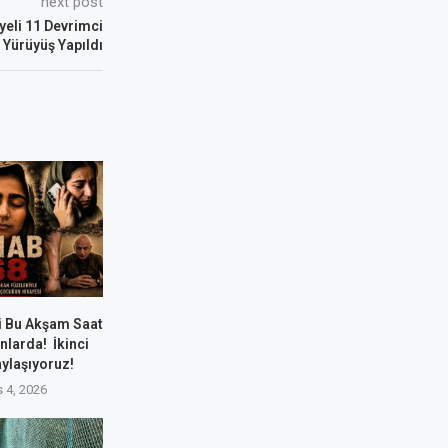
next post
yeli 11 Devrimci
 Yürüyüş Yapıldı
i Bu Akşam Saat
nlarda! İkinci
aylaşıyoruz!
 4, 2026