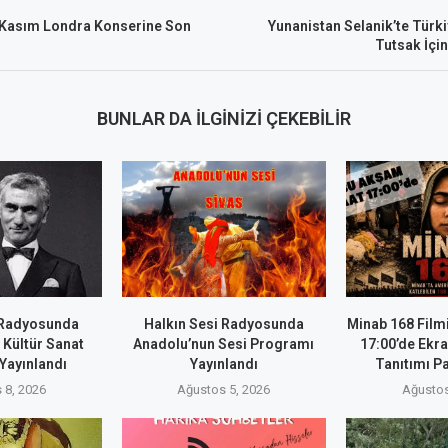
Kasım Londra Konserine Son
Yunanistan Selanik’te Türki
Tutsak İçin
BUNLAR DA İLGINIZI ÇEKEBILIR
 Radyosunda
Halkın Sesi Radyosunda
Minab 168 Film
k Kültür Sanat
Anadolu’nun Sesi Programı
17:00’de Ekra
Yayınlandı
Yayınlandı
Tanıtımı P
 8, 2026
Ağustos 5, 2026
Ağustos