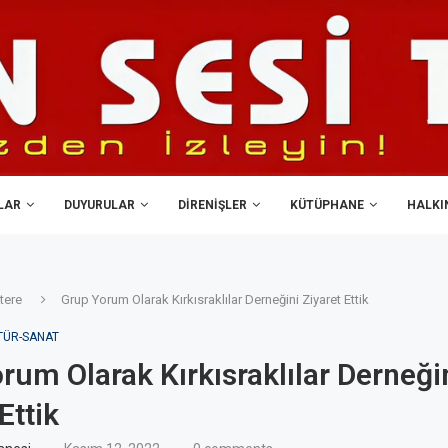
LAR
DUYURULAR
DIRENIŞLER
KÜTÜPHANE
HALKIN
ltere
Grup Yorum Olarak Kırkısraklılar Derneğini Ziyaret Ettik
TÜR-SANAT
rum Olarak Kırkısraklılar Derneği
Ettik