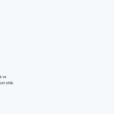
k ve
et ettik.