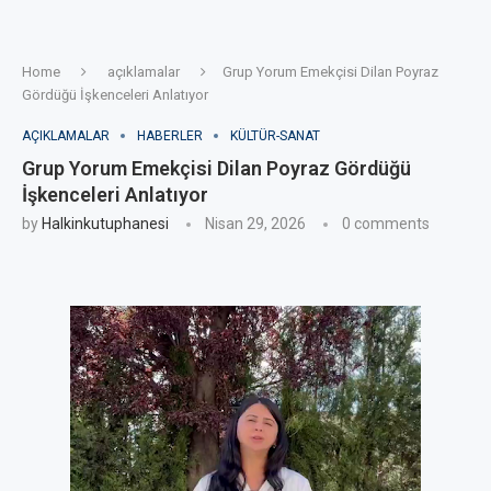
Home
açıklamalar
Grup Yorum Emekçisi Dilan Poyraz
Gördüğü İşkenceleri Anlatıyor
AÇIKLAMALAR
HABERLER
KÜLTÜR-SANAT
Grup Yorum Emekçisi Dilan Poyraz Gördüğü
İşkenceleri Anlatıyor
by
Halkinkutuphanesi
Nisan 29, 2026
0 comments