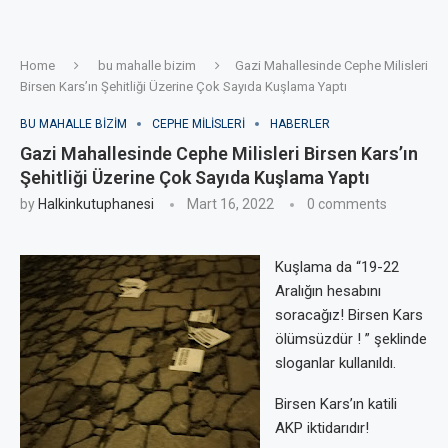
Home
bu mahalle bizim
Gazi Mahallesinde Cephe Milisleri
Birsen Kars’ın Şehitliği Üzerine Çok Sayıda Kuşlama Yaptı
BU MAHALLE BIZIM
CEPHE MILISLERI
HABERLER
Gazi Mahallesinde Cephe Milisleri Birsen Kars’ın
Şehitliği Üzerine Çok Sayıda Kuşlama Yaptı
by
Halkinkutuphanesi
Mart 16, 2022
0 comments
Kuşlama da “19-22
Aralığın hesabını
soracağız! Birsen Kars
ölümsüzdür ! ” şeklinde
sloganlar kullanıldı.
Birsen Kars’ın katili
AKP iktidarıdır!